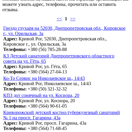
можете узнать адрес, телефоны, прочитать или оставить
отзывы.
<<
1
>>
Гнездо глухаря на 52030, Днепропетровская обл., Кировское
г., ул. Орильская, 3а
Адрес:
Кривой Рог, 52030, Днепропетровская обл.,
Кировское г., ул. Орильская, 3а
Телефоны:
+380 (56) 785-28-88
КЗ Детский санаторий Днепропетровского областного
совета на ул. Гёта, 65
Адрес:
Кривой Рог, ул. Гёта, 65
Телефоны:
+380 (564) 27-04-13
Ко-То Сервис на Николаевское ш., 14/43
Адрес:
Кривой Рог, Николаевское ш., 14/43
Телефоны:
+380 (50) 321-32-32
КПЗ дот сонячный на ул. Косиора, 20
Адрес:
Кривой Рог, ул. Косиора, 20
Телефоны:
+380 (564) 90-61-05
Криворожский детский костно-туберкулезный санаторий
№ 1 на просп. Гагарина, 43а
Адрес:
Кривой Рог, просп. Гагарина, 43а
Телефоны:
+380 (564) 71-68-45