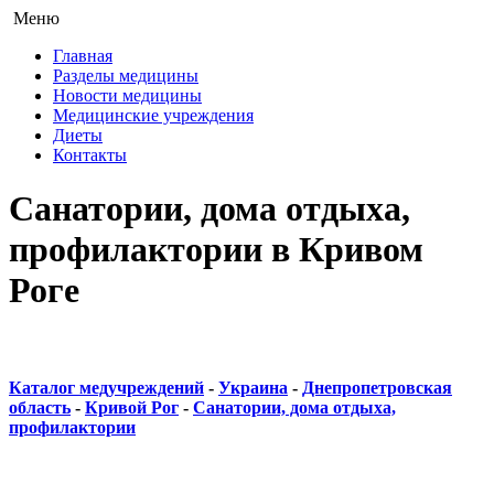
Меню
Главная
Разделы медицины
Новости медицины
Медицинские учреждения
Диеты
Контакты
Санатории, дома отдыха,
профилактории в Кривом
Роге
Каталог медучреждений
-
Украина
-
Днепропетровская
область
-
Кривой Рог
-
Санатории, дома отдыха,
профилактории