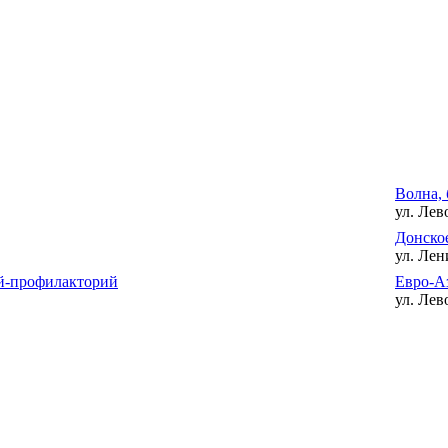
Волна, 
ул. Лев
Донское
ул. Лен
ий-профилакторий
Евро-А
ул. Лев