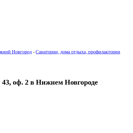
жний Новгород
-
Санатории, дома отдыха, профилактории
 43, оф. 2 в Нижнем Новгороде