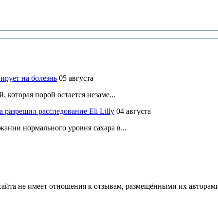
ирует на болезнь
05 августа
 которая порой остается незаме...
разрешил расследование Eli Lilly
04 августа
ании нормального уровня сахара в...
йта не имеет отношения к отзывам, размещёнными их авторами, 