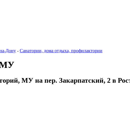
-на-Дону
-
Санатории, дома отдыха, профилактории
, МУ
торий, МУ на пер. Закарпатский, 2 в Рос