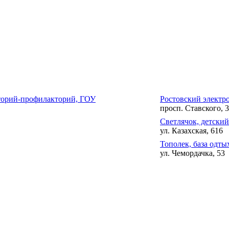
аторий-профилакторий, ГОУ
Ростовский электр
просп. Ставского, 3
Светлячок, детский
ул. Казахская, 616
Тополек, база одты
ул. Чемордачка, 53