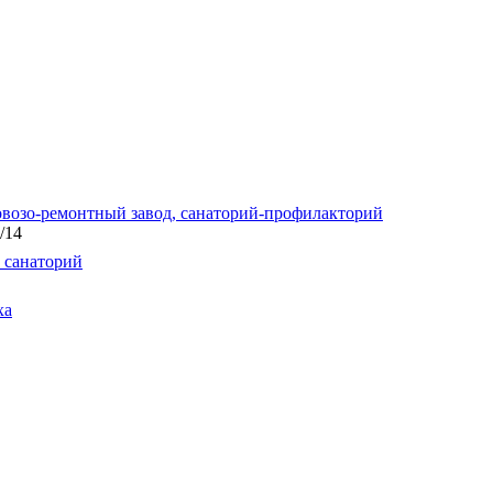
овозо-ремонтный завод, санаторий-профилакторий
/14
 санаторий
ха