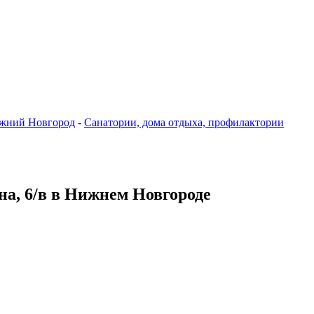
жний Новгород
-
Санатории, дома отдыха, профилактории
на, 6/в в Нижнем Новгороде