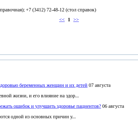
справочная); +7 (3412) 72-48-12 (стол справок)
<<
1
>>
здоровью беременных женщин и их детей
07 августа
ной жизни, и его влияние на здор...
ежать ошибок и улучшить здоровье пациентов?
06 августа
ются одной из основных причин у...