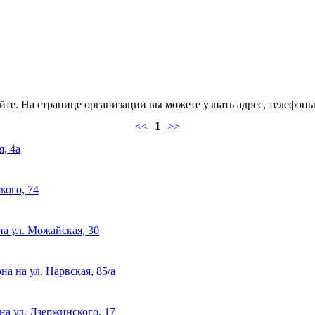
те. На странице организации вы можете узнать адрес, телефоны
<<
1
>>
, 4а
кого, 74
а ул. Можайская, 30
 на ул. Нарвская, 85/а
а ул. Дзержинского, 17