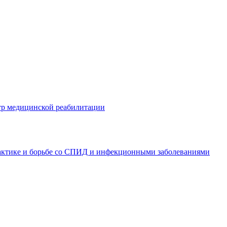
тр медицинской реабилитации
актике и борьбе со СПИД и инфекционными заболеваниями