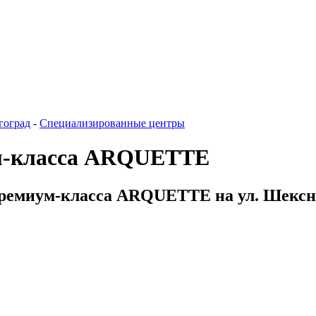
гоград
-
Специализированные центры
ум-класса ARQUETTE
премиум-класса ARQUETTE на ул. Шексни