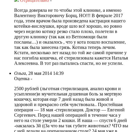
Отрицательно
-
Всегда доверяла не то чтобы этой клинике, а именно
Валентину Викторовичу Борщ, НО!!! В феврале 2017
года, этим врачом была произведена кастрация нашего
котейки-вислоушки, вроде шло всё хорошо, но ровно
через неделю котику резко стало плохо, полетели в
другую клинику (так как из Ветпомощи были
посланы…) и оказалось , что у кота пошло воспаление,
так как была занесена грязь. Котика теперь лечим.
Кстати, несколько лет назад по той же самой причине у
нас погибла кошечка, её стерилизовала кажется Наталья
Алексеевна. В тот раз пытались спасти, но не успели.
Ольга
,
28 мая 2014 14:39
Оценка
-
2500 рублей (льготная стерилизация, анализ крови и
усыпление)и мучительная душевная боль за мертвую
кошечку, которая еще 7 дней назад была живой и
здоровой и прекрасно себя чувствовала.. Простейшая
операция — 18 мая -стерилизация. Доктор — Евгений
Сергеевич. Перед нашей операцией в течение часа у
него на столе умерли 2 кошки. И наша — спустя 6 дней
-оакзалась 3й ((За что вы так губите животных? ЧТО вы
с ней делали на операционном столе? 24 мая уже в