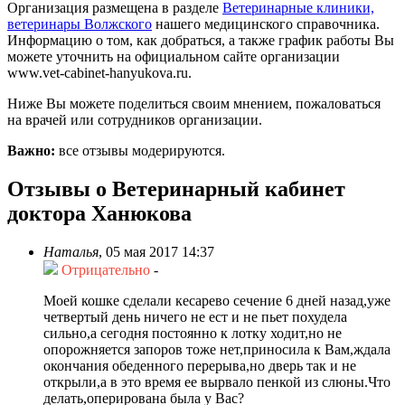
Организация размещена в разделе
Ветеринарные клиники,
ветеринары Волжского
нашего медицинского справочника.
Информацию о том, как добраться, а также график работы Вы
можете уточнить на официальном сайте организации
www.vet-cabinet-hanyukova.ru.
Ниже Вы можете поделиться своим мнением, пожаловаться
на врачей или сотрудников организации.
Важно:
все отзывы модерируются.
Отзывы о Ветеринарный кабинет
доктора Ханюкова
Наталья
,
05 мая 2017 14:37
Отрицательно
-
Моей кошке сделали кесарево сечение 6 дней назад,уже
четвертый день ничего не ест и не пьет похудела
сильно,а сегодня постоянно к лотку ходит,но не
опорожняется запоров тоже нет,приносила к Вам,ждала
окончания обеденного перерыва,но дверь так и не
открыли,а в это время ее вырвало пенкой из слюны.Что
делать,оперирована была у Вас?