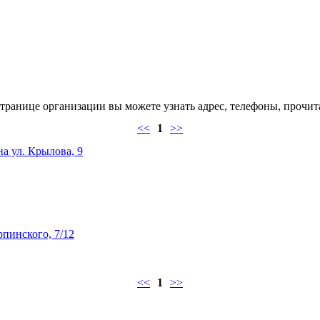
транице организации вы можете узнать адрес, телефоны, прочит
<<
1
>>
а ул. Крылова, 9
рпинского, 7/12
<<
1
>>