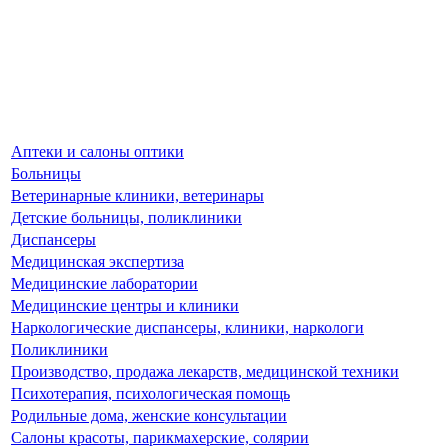
Аптеки и салоны оптики
Больницы
Ветеринарные клиники, ветеринары
Детские больницы, поликлиники
Диспансеры
Медицинская экспертиза
Медицинские лаборатории
Медицинские центры и клиники
Наркологические диспансеры, клиники, наркологи
Поликлиники
Производство, продажа лекарств, медицинской техники
Психотерапия, психологическая помощь
Родильные дома, женские консультации
Салоны красоты, парикмахерские, солярии