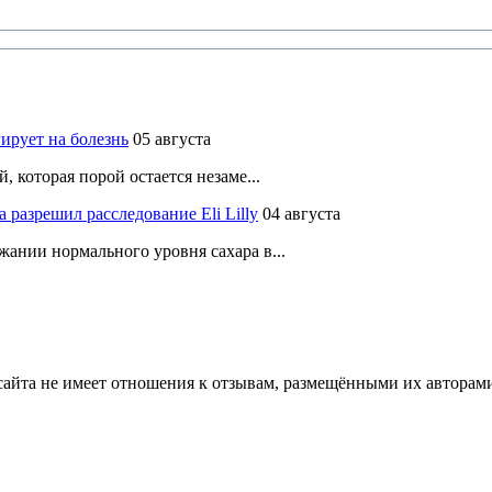
ирует на болезнь
05 августа
 которая порой остается незаме...
разрешил расследование Eli Lilly
04 августа
ании нормального уровня сахара в...
йта не имеет отношения к отзывам, размещёнными их авторами, 