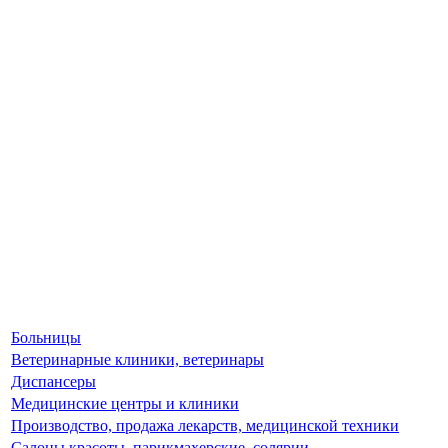
Больницы
Ветеринарные клиники, ветеринары
Диспансеры
Медицинские центры и клиники
Производство, продажа лекарств, медицинской техники
Салоны красоты, парикмахерские, солярии