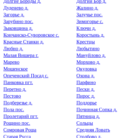
Долгие Бороды д.
Долгий Бор д.
Дуденево д.
Жалино д.
Загорье д.
Залучье пос.
Зарубино пос.
Зимогорье с.
Зыковщина д.
Ключи д.
Кончанско-Суворовское с.
Коростынь д.
Красные Станки д.
Крестцы
Любно д.
Любытино
Малая Вишера г.
Мануйлово д.
Марево
Морхово д.
Мошенское
Окуловка
Опеченский Посад с.
Охона д.
Панковка пгт.
Парфино
Перетно д.
Пески д.
Пестово
Пирос д.
Подберезье д.
Поддорье
Пола пос.
Починная Сопка д.
Пролетарий пгт.
Пятница д.
Рощино пос.
Сольцы
Сомровая Роща
Средняя Ловать
Старая Русса
Столбово д.