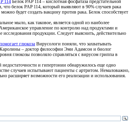
P 114
Белок PAP 114 – кислотная фосфатаза предстательной
, что белок PAP 114, который выявляют в 90% случаев рака
можно будет создать вакцину против рака. Белок способствует
альное мыло, как таковое, является одной из наиболее
. Американское управление по контролю над продуктами и
е исследования продукции. Следует выяснить, действительно
помогает глюкоза
Вирусологи поняли, что захватывать
 Каролины – доктор философии Эми Адамсон и биолог
ровня глюкозы позволяло справляться с вирусом гриппа в
й недостаточности и гипертонии обнаружилось еще одно
нстве случаев испытывают пациенты с артритом. Немаловажно,
льно расширяет возможности его реализации и использования.