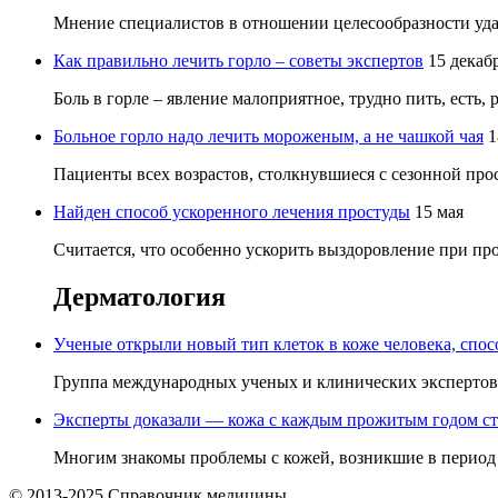
Мнение специалистов в отношении целесообразности удал
Как правильно лечить горло – советы экспертов
15 декаб
Боль в горле – явление малоприятное, трудно пить, есть, 
Больное горло надо лечить мороженым, а не чашкой чая
1
Пациенты всех возрастов, столкнувшиеся с сезонной прос
Найден способ ускоренного лечения простуды
15 мая
Считается, что особенно ускорить выздоровление при прос
Дерматология
Ученые открыли новый тип клеток в коже человека, спо
Группа международных ученых и клинических экспертов р
Эксперты доказали — кожа с каждым прожитым годом ст
Многим знакомы проблемы с кожей, возникшие в период в
© 2013-2025 Справочник медицины