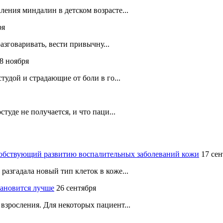
ения миндалин в детском возрасте...
ря
разговаривать, вести привычну...
8 ноября
тудой и страдающие от боли в го...
туде не получается, и что паци...
собствующий развитию воспалительных заболеваний кожи
17 сен
азгадала новый тип клеток в коже...
ановится лучше
26 сентября
зросления. Для некоторых пациент...