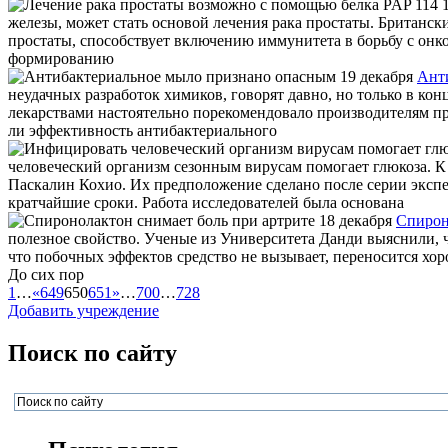
железы, может стать основой лечения рака простаты. Британск
простаты, способствует включению иммунитета в борьбу с онко
формированию
19 декабря
Ант
неудачных разработок химиков, говорят давно, но только в ко
лекарствами настоятельно порекомендовало производителям п
ли эффективность антибактериального
человеческий организм сезонным вирусам помогает глюкоза.
Паскалин Кохио. Их предположение сделано после серии экспе
кратчайшие сроки. Работа исследователей была основана
18 декабря
Спирон
полезное свойство. Ученые из Университета Данди выяснили, 
что побочных эффектов средство не вызывает, переносится хор
До сих пор
1
…
«
649
650
651
»
…
700
…
728
Добавить учреждение
Поиск по сайту