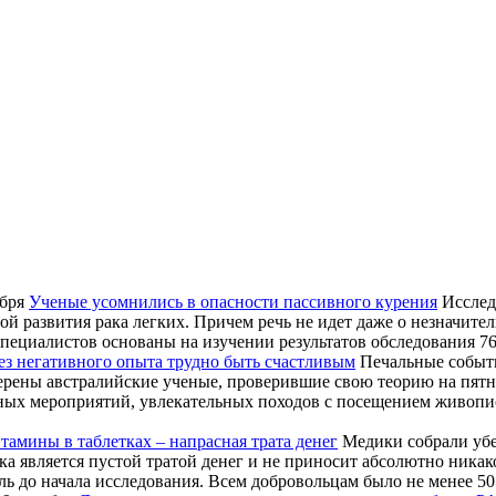
абря
Ученые усомнились в опасности пассивного курения
Исслед
ной развития рака легких. Причем речь не идет даже о незначите
специалистов основаны на изучении результатов обследования 7
ез негативного опыта трудно быть счастливым
Печальные событи
ерены австралийские ученые, проверившие свою теорию на пятн
ных мероприятий, увлекательных походов с посещением живопи
тамины в таблетках – напрасная трата денег
Медики собрали убе
ка является пустой тратой денег и не приносит абсолютно ника
ь до начала исследования. Всем добровольцам было не менее 50