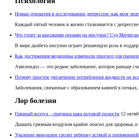
Психология
Новые открытия в исследовании депрессии: как мозг реаг
Каждый пятый человек в жизни сталкивается с депрессией,
Что стоит за высокими ценами на инсулин? Суд Мичигана 
В мире диабета инсулин играет решающую роль в поддерж
Как достижения медицины изменили прогноз для пациен
Амилоидоз — это редкое заболевание, которое раньше счи
Почему простое увеличение потребления жидкости не вс
Заболевания, связанные с образованием камней в почках,
Лор
болезни
Грязный воздух – причина рака ротовой полости
12 октяб
Дышать грязным воздухом крайне опасно для здоровья, и 
Удаление миндалин грозит ребенку астмой и пневмонией