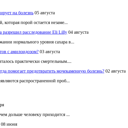
ирует на болезнь
05 августа
 которая порой остается незаме...
разрешил расследование Eli Lilly
04 августа
ании нормального уровня сахара в...
тов с амилоидозом?
03 августа
талось практически смертельным....
егда помогает предотвратить мочекаменную болезнь?
02 августа
 являются распространенной проб...
ря
чем дольше человеку приходится ...
08 июня