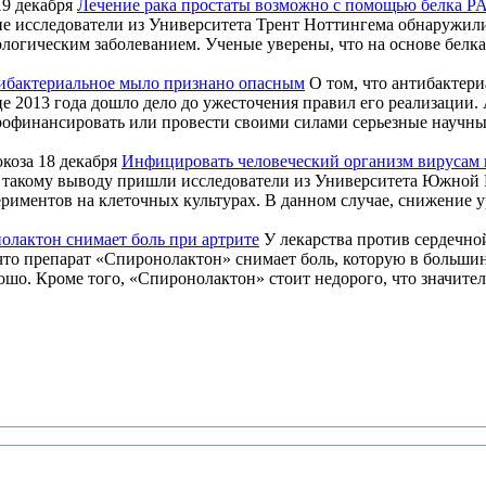
19 декабря
Лечение рака простаты возможно с помощью белка PA
ие исследователи из Университета Трент Ноттингема обнаружили
логическим заболеванием. Ученые уверены, что на основе белка 
ибактериальное мыло признано опасным
О том, что антибактери
нце 2013 года дошло дело до ужесточения правил его реализации
рофинансировать или провести своими силами серьезные научны
18 декабря
Инфицировать человеческий организм вирусам 
 К такому выводу пришли исследователи из Университета Южной
риментов на клеточных культурах. В данном случае, снижение у
олактон снимает боль при артрите
У лекарства против сердечно
что препарат «Спиронолактон» снимает боль, которую в больши
ошо. Кроме того, «Спиронолактон» стоит недорого, что значите