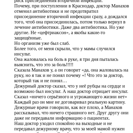
риск присоединения вторичной инфекции.
Почему, при поступлении в Краснодар, доктор Манахов
отменил антибиотики и не предотвратил
присоединение вторичной инфекции сразу, а дождался
того, чтоб она присоединилась, потом только вернул в
лечение антибиотики. Даже два антибиотика. Но уже
другие. Не «цефтриаксон», а якобы какие-то
защищённые.
Но организм уже был слаб.
Более того, от меня скрыли, что у мамы случился
инсульт.
Она жаловалась на боль в руке, я три дня пыталась
выяснить, что это за боль!!!!!
Сказала Манахов у, а он говорит «да, она жаловалась на
руку, но я так и не понял почему «! Что это за доктор,
который так и не понял…
Дежурный доктор сказал, что у неё рубцы на сердце и
возможно был инсульт. А наш доктор отрицает инсульт.
Сказал «ничего серьёзного и угрожающего жизни нет»
Каждый раз он мне не договаривал реальную картину.
Дежурные врачи говорили, как все плохо, а Манахов
рассказывал, что ничего страшного нет. Друг другу они
даже не передавали информацию о пациентах.
Наш доктор уходил спокойно на выходные и не
передавал дежурному врачу, что за моей мамой нужен