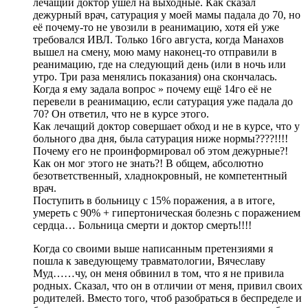
лечащий доктор ушёл на выходные. Как сказал
дежурный врач, сатурация у моей мамы падала до 70, но
её почему-то не увозили в реанимацию, хотя ей уже
требовался ИВЛ. Только 16го августа, когда Манахов
вышел на смену, мою маму наконец-то отправили в
реанимацию, где на следующий день (или в ночь или
утро. Три раза менялись показания) она скончалась.
Когда я ему задала вопрос » почему ещё 14го её не
перевели в реанимацию, если сатурация уже падала до
70? Он ответил, что не в курсе этого.
Как лечащий доктор совершает обход и не в курсе, что у
больного два дня, была сатурация ниже нормы????!!!!
Почему его не проинформировал об этом дежурные?!
Как он мог этого не знать?! В общем, абсолютно
безответственный, хладнокровный, не компетентный
врач.
Поступить в больницу с 15% поражения, а в итоге,
умереть с 90% + гипертоническая болезнь с поражением
сердца… Больница смерти и доктор смерть!!!!
Когда со своими выше написанным претензиями я
пошла к заведующему травматологии, Вячеславу
Муд……чу, он меня обвинил в том, что я не привила
родных. Сказал, что он в отличии от меня, привил своих
родителей. Вместо того, чтоб разобраться в беспределе и