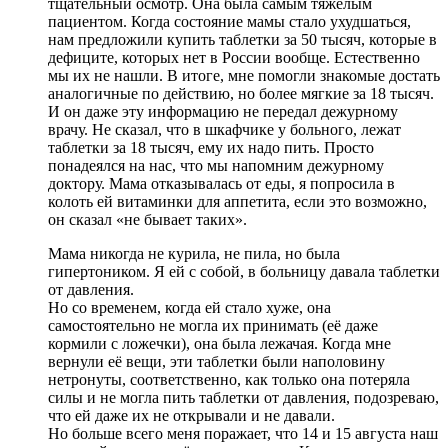
тщательный осмотр. Она была самым тяжёлым
пациентом. Когда состояние мамы стало ухудшаться,
нам предложили купить таблетки за 50 тысяч, которые в
дефиците, которых нет в России вообще. Естественно
мы их не нашли. В итоге, мне помогли знакомые достать
аналогичные по действию, но более мягкие за 18 тысяч.
И он даже эту информацию не передал дежурному
врачу. Не сказал, что в шкафчике у больного, лежат
таблетки за 18 тысяч, ему их надо пить. Просто
понадеялся на нас, что мы напомним дежурному
доктору. Мама отказывалась от еды, я попросила в
колоть ей витаминки для аппетита, если это возможно,
он сказал «не бывает таких».
Мама никогда не курила, не пила, но была
гипертоником. Я ей с собой, в больницу давала таблетки
от давления.
Но со временем, когда ей стало хуже, она
самостоятельно не могла их принимать (её даже
кормили с ложечки), она была лежачая. Когда мне
вернули её вещи, эти таблетки были наполовину
нетронуты, соответственно, как только она потеряла
силы и не могла пить таблетки от давления, подозреваю,
что ей даже их не открывали и не давали.
Но больше всего меня поражает, что 14 и 15 августа наш