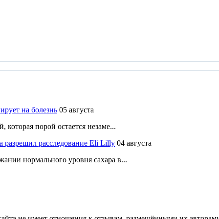
ирует на болезнь
05 августа
 которая порой остается незаме...
разрешил расследование Eli Lilly
04 августа
ании нормального уровня сахара в...
йта не имеет отношения к отзывам, размещёнными их авторами, 