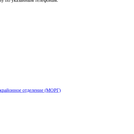
чу по указанным телефонам.
жрайонное отделение (МОРГ)