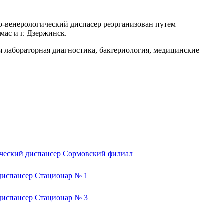
о-венерологический диспасер реорганизован путем
мас и г. Дзержинск.
ая лабораторная диагностика, бактериология, медицинские
ческий диспансер Сормовский филиал
диспансер Стационар № 1
диспансер Стационар № 3