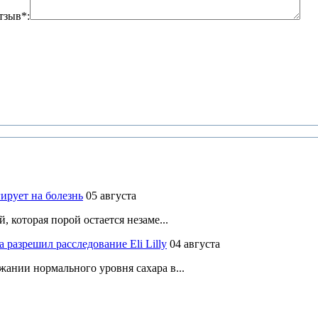
тзыв*:
ирует на болезнь
05 августа
 которая порой остается незаме...
разрешил расследование Eli Lilly
04 августа
ании нормального уровня сахара в...