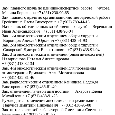
Зам. главного врача по клинико-экспертной работе Чусова
Марина Борисовна +7 (831) 230-90-65
Зам. главного врача по организационно-методической работе
Гребенкина Елена Викторовна +7 (902) 789-44-13
Начальник объединенных хозяйственных служб Верещагин
Иван Александрович +7 (831) 438-90-04
Зав. 1-м онкологическим отделением общей хирургии
Воронцов Алексей Юрьевич +7 (831) 438-91-93
Зав. 2-м онкологическим отделением общей хирургии
Сикорский Дмитрий Валентинович +7 (831) 438-91-94
Зав. 3-м онкологическим отделением (онкогинекологией)
Илларионова Наталья Александровна
+7 (831) 413-32-34
Зав. 4-м онкологическим отделением для проведения
химиотерапии Ермолаева Алла Мстиславовна
+7 (831) 435-81-46
Зав. радиологическим отделением Канищева Надежда
Викторовна +7 (831) 435-81-49
Зав. отделением лучевой диагностики Захарова Елена
Михайловна +7 (831) 438-91-23
Руководитель отделения анестезиологии-реанимации
Парунов Дмитрий Николаевич +7 (831) 438-95-08
Зав. цитологической лабораторией Сметанина Светлана
Валерьевна +7 (831) 435-81-87