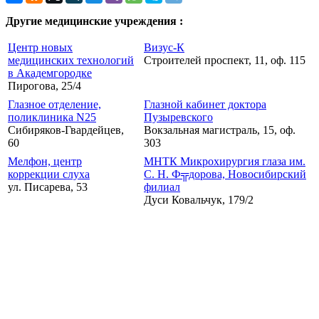
Другие медицинские учреждения :
Центр новых
Визус-К
медицинских технологий
Строителей проспект, 11, оф. 115
в Академгородке
Пирогова, 25/4
Глазное отделение,
Глазной кабинет доктора
поликлиника N25
Пузыревского
Сибиряков-Гвардейцев,
Вокзальная магистраль, 15, оф.
60
303
Мелфон, центр
МНТК Микрохирургия глаза им.
коррекции слуха
С. Н. Ф╦дорова, Новосибирский
ул. Писарева, 53
филиал
Дуси Ковальчук, 179/2