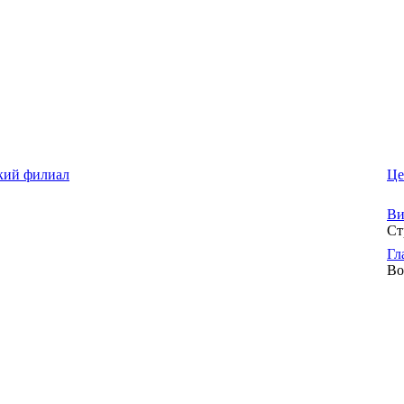
кий филиал
Це
Ви
Ст
Гл
Во