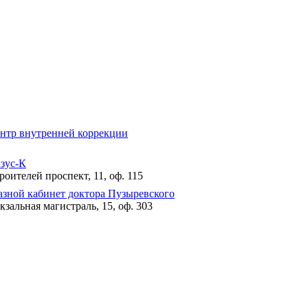
нтр внутренней коррекции
зус-К
роителей проспект, 11, оф. 115
азной кабинет доктора Пузыревского
кзальная магистраль, 15, оф. 303