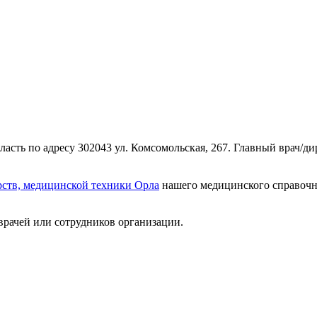
асть по адресу 302043 ул. Комсомольская, 267. Главный врач/д
рств, медицинской техники Орла
нашего медицинского справочни
врачей или сотрудников организации.