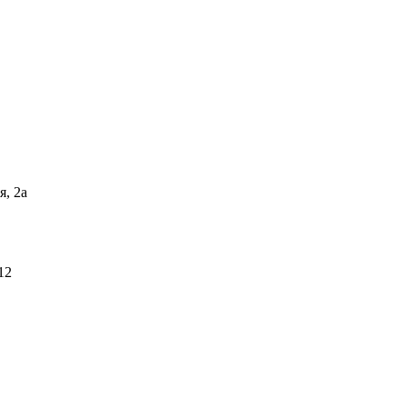
я, 2а
12