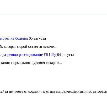
ирует на болезнь
05 августа
 которая порой остается незаме...
разрешил расследование Eli Lilly
04 августа
ании нормального уровня сахара в...
йта не имеет отношения к отзывам, размещёнными их авторами, 