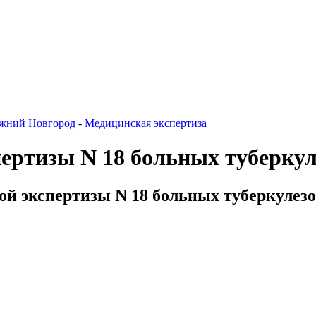
жний Новгород
-
Медицинская экспертиза
ертизы N 18 больных туберку
й экспертизы N 18 больных туберкулезом