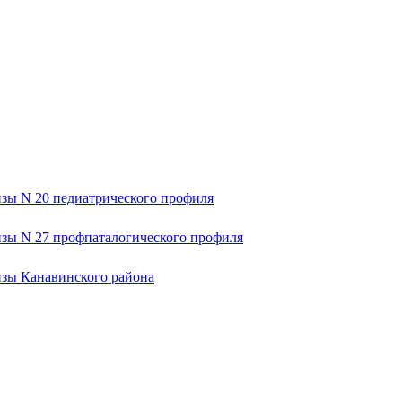
зы N 20 педиатрического профиля
изы N 27 профпаталогического профиля
изы Канавинского района