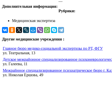
—
Дополнительная информация:
Рубрики:
Медицинская экспертиза
Другие медицинские учреждения :
Главное бюро медико-социальной экспертизы по РТ, ФГУ
ул. Театральная, 13
Детское межрайонное специализированное психоневрологичес
ул. Галеева, 11
Межрайнное специализированное психиатрическое бюро г. Ка
ул. Николая Ершова, 49