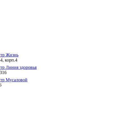
тр Жизнь
4, корп.4
тр Линия здоровья
 316
тр Мусаловой
6