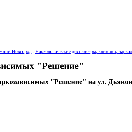
жний Новгород
-
Наркологические диспансеры, клиники, нарко
висимых "Решение"
аркозависимых "Решение" на ул. Дьякон