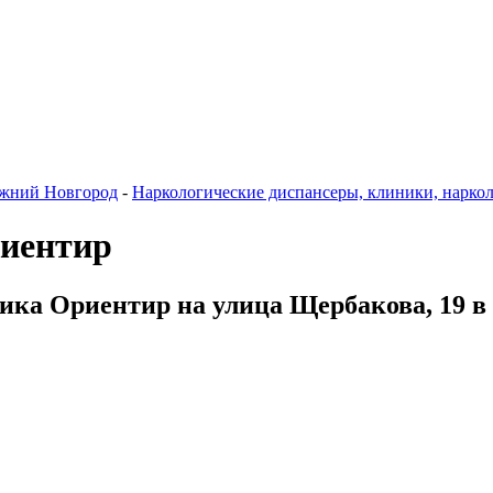
жний Новгород
-
Наркологические диспансеры, клиники, нарко
риентир
ика Ориентир на улица Щербакова, 19 