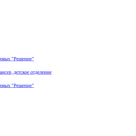
симых "Решение"
ансер, детское отделение
симых "Решение"