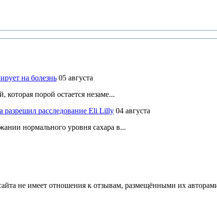
ирует на болезнь
05 августа
 которая порой остается незаме...
разрешил расследование Eli Lilly
04 августа
ании нормального уровня сахара в...
йта не имеет отношения к отзывам, размещёнными их авторами, 