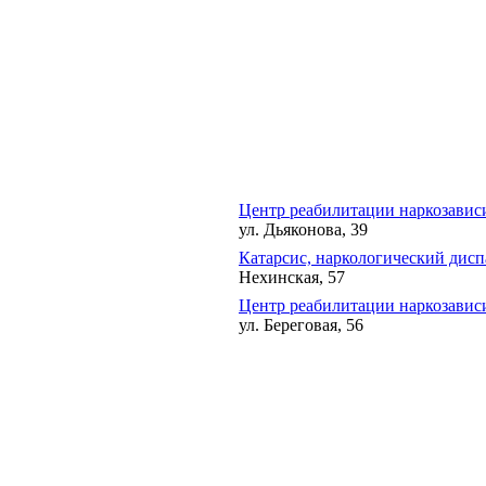
Центр реабилитации наркозави
ул. Дьяконова, 39
Катарсис, наркологический дисп
Нехинская, 57
Центр реабилитации наркозави
ул. Береговая, 56