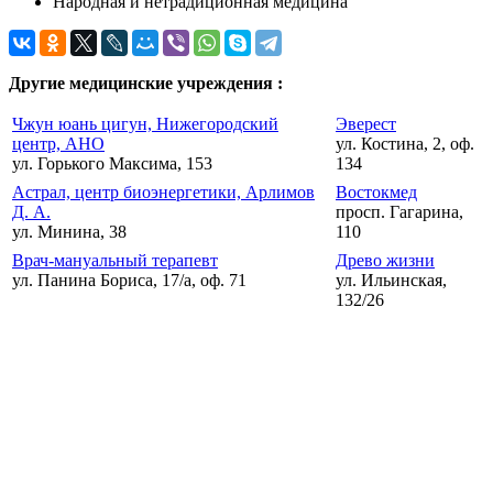
Народная и нетрадиционная медицина
Другие медицинские учреждения :
Чжун юань цигун, Нижегородский
Эверест
центр, АНО
ул. Костина, 2, оф.
ул. Горького Максима, 153
134
Астрал, центр биоэнергетики, Арлимов
Востокмед
Д. А.
просп. Гагарина,
ул. Минина, 38
110
Врач-мануальный терапевт
Древо жизни
ул. Панина Бориса, 17/а, оф. 71
ул. Ильинская,
132/26