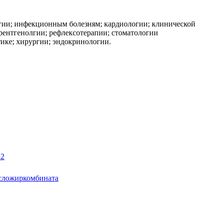
гии; инфекционным болезням; кардиологии; клинической
рентгенолгии; рефлексотерапии; стоматологии
тике; хирургии; эндокринологии.
 2
асложиркомбината