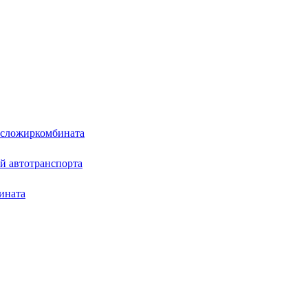
асложиркомбината
й автотранспорта
ината