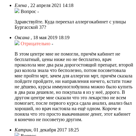
Елена
,
22 апреля 2021 14:18
Вопрос
-
Здравствуйте. Куда переехал аллергокабинет с улицы
Бургасской 37?
Оксана
,
18 мая 2019 18:19
Отрицательно
-
В этом центре мне не помогли, причём кабинет не
бесплатный, цены ниже но не бесплатно, врач
проколола мне два раза дорогостоящий препарат, второй
раз колола знала что бесполезно, потом посоветовала
мне пройти мрт, зачем для аллергии мрт, причём сказала
пойдите пройдите, ни направления ничего, кстати тоже
не дёшево, курсы иммуноглобулина можно было купить
в два раза дешевле, но покупала я из у неё, дорого. В
другом центре мне сказали что это лекарство не всем
помогает, после первого курса сдала анализ, анализ был
хороший, но врач настояла на ещё одном. Короче я
поняла что это просто выкачивание денег, этот кабинет
я конечно не посоветую другим.
Катрин
,
01 декабря 2017 18:25
Вопрос
-