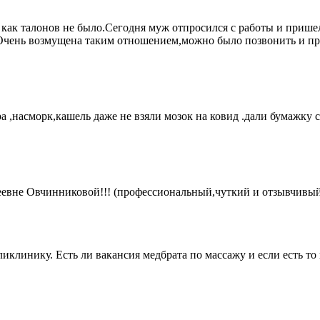
к как талонов не было.Сегодня муж отпросился с работы и пришел
а.Очень возмущена таким отношением,можно было позвонить и пр
 ,насморк,кашель даже не взяли мозок на ковид .дали бумажку с
еевне Овчинниковой!!! (профессиональный,чуткий и отзывчивый
ликлинику. Есть ли вакансия медбрата по массажу и если есть то