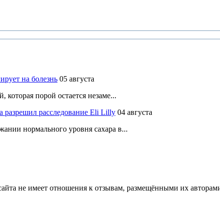
ирует на болезнь
05 августа
 которая порой остается незаме...
разрешил расследование Eli Lilly
04 августа
ании нормального уровня сахара в...
йта не имеет отношения к отзывам, размещёнными их авторами, 