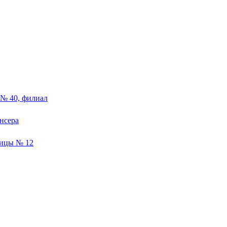
№ 40, филиал
нсера
ницы № 12