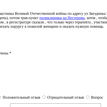
астника Великой Отечественной войны по адресу ул Звездинка 
ень), потом трав.пункт
поликлиники на Нестерова
, затем , что
м , в регистратуре сказали , что только через терапевта , участк
риехать хирургу к пожилой женщине и оказать нужную помощь.
ечены
*
Положительный отзыв
Отрицательный отзыв
Вопрос