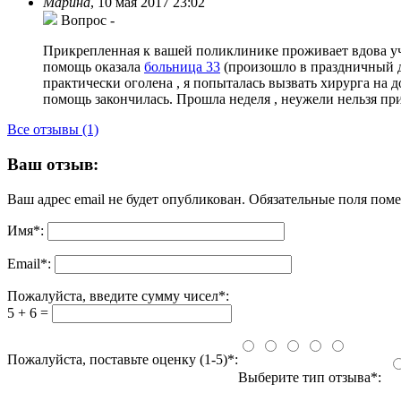
Марина
,
10 мая 2017 23:02
Вопрос
-
Прикрепленная к вашей поликлинике проживает вдова уч
помощь оказала
больница 33
(произошло в праздничный д
практически оголена , я попыталась вызвать хирурга на до
помощь закончилась. Прошла неделя , неужели нельзя п
Все отзывы (1)
Ваш отзыв:
Ваш адрес email не будет опубликован.
Обязательные поля пом
Имя
*
:
Email
*
:
Пожалуйста, введите сумму чисел*:
5 + 6 =
Пожалуйста, поставьте оценку (1-5)*:
Выберите тип отзыва*: