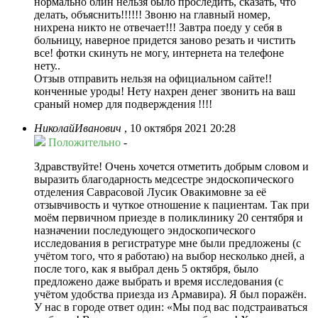
нормально блин нельзя было проследить, сказать, что
делать, объяснить!!!!!! Звоню на главный номер,
нихрена никто не отвечает!!! Завтра поеду у себя в
больницу, наверное придется заново резать и чистить
все! фотки скинуть не могу, интернета на телефоне
нету..
Отзыв отправить нельзя на официальном сайте!!
конченные уроды! Нету нахрен денег звонить на ваш
сраный номер для подверждения !!!!
НиколайИванович
,
10 октября 2021 20:28
Положительно
-
Здравствуйте! Очень хочется отметить добрым словом и
выразить благодарность медсестре эндоскопического
отделения Саврасовой Лусик Овакимовне за её
отзывчивость и чуткое отношение к пациентам. Так при
моём первичном приезде в поликлинику 20 сентября и
назначении последующего эндоскопического
исследования в регистратуре мне были предложены (с
учётом того, что я работаю) на выбор несколько дней, а
после того, как я выбрал день 5 октября, было
предложено даже выбрать и время исследования (с
учётом удобства приезда из Армавира). Я был поражён.
У нас в городе ответ один: «Мы под вас подстраиваться