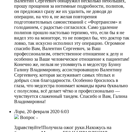
Валентин Сергеевич обнаружил несколько небольших,
прошу прощения за интимные подробности, полипов,
он предложил сразу же их удалить, не доводя до
операции, на что я, не желая повторения
подготовительных самоистязаний с «Фортрансом» и
голоданием, с радостью согласился. Само удаление
полипов прошло настолько терпимо, что, если бы я не
видел это на мониторе, то не поверил бы, что доктор так
ловко, так искусно исполнил эту операцию. Огромное
спасибо Вам, Валентин Сергеевич, за Ваш
профессионализм, ответственное отношение к делу и
особенно за Ваше человеческое отношение к пациентам!
Конечно же, нельзя не упомянуть и медсестру Буину
Галину Владимировну, ассистировавшую Валентину
Сергеевичу, которая заслуживает самых тёплых и
добрых слов благодарности. Особенно бросилось в
глаза, что медсестра понимает команды врача буквально
с полуслова, всё делает чётко и профессионально —
чувствуется слаженный тандем. Спасибо и Вам, Галина
Владимировна!
Лора
,
20 февраля 2020 6:03
Вопрос
-
Здравствуйте!Получила ожог руки.Нахожусь на