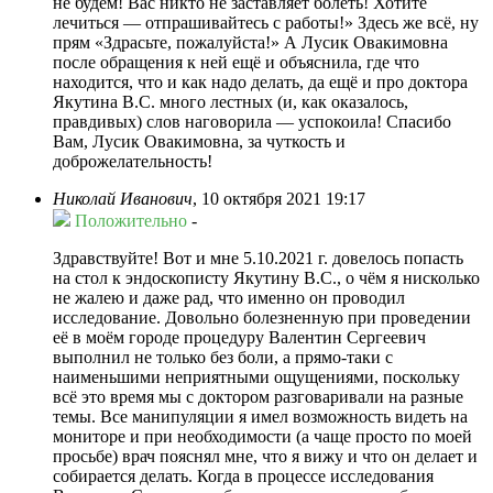
не будем! Вас никто не заставляет болеть! Хотите
лечиться — отпрашивайтесь с работы!» Здесь же всё, ну
прям «Здрасьте, пожалуйста!» А Лусик Овакимовна
после обращения к ней ещё и объяснила, где что
находится, что и как надо делать, да ещё и про доктора
Якутина В.С. много лестных (и, как оказалось,
правдивых) слов наговорила — успокоила! Спасибо
Вам, Лусик Овакимовна, за чуткость и
доброжелательность!
Николай Иванович
,
10 октября 2021 19:17
Положительно
-
Здравствуйте! Вот и мне 5.10.2021 г. довелось попасть
на стол к эндоскописту Якутину В.С., о чём я нисколько
не жалею и даже рад, что именно он проводил
исследование. Довольно болезненную при проведении
её в моём городе процедуру Валентин Сергеевич
выполнил не только без боли, а прямо-таки с
наименьшими неприятными ощущениями, поскольку
всё это время мы с доктором разговаривали на разные
темы. Все манипуляции я имел возможность видеть на
мониторе и при необходимости (а чаще просто по моей
просьбе) врач пояснял мне, что я вижу и что он делает и
собирается делать. Когда в процессе исследования