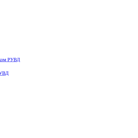
ком РУВД
РУВД