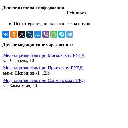
—
Дополнительная информация:
Рубрики:
Психотерапия, психологическая помощь
Другие медицинские учреждения :
Медвытрезвитель при Московском РУВД
ул. Чаадаева, 10
Медвытрезвитель при Приокском РУВД
м/р-н Щербинки-1, 12/б
Медвытрезвитель при Сормовском РУВД
ул. Замкнутая, 26