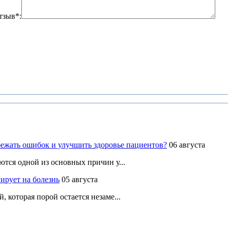
тзыв*:
ежать ошибок и улучшить здоровье пациентов?
06 августа
ются одной из основных причин у...
ирует на болезнь
05 августа
 которая порой остается незаме...