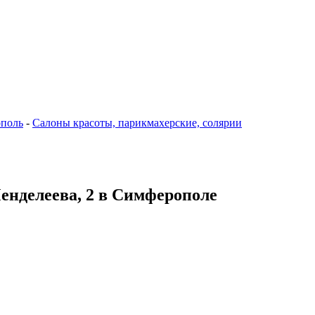
поль
-
Салоны красоты, парикмахерские, солярии
Менделеева, 2 в Симферополе