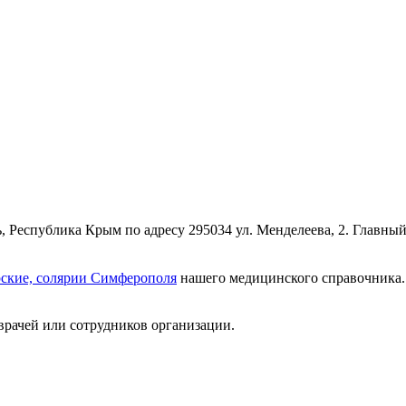
 Республика Крым по адресу 295034 ул. Менделеева, 2. Главный
рские, солярии Симферополя
нашего медицинского справочника. 
врачей или сотрудников организации.