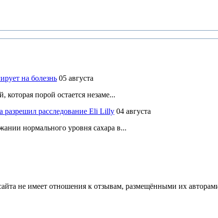
ирует на болезнь
05 августа
 которая порой остается незаме...
разрешил расследование Eli Lilly
04 августа
ании нормального уровня сахара в...
йта не имеет отношения к отзывам, размещёнными их авторами, 