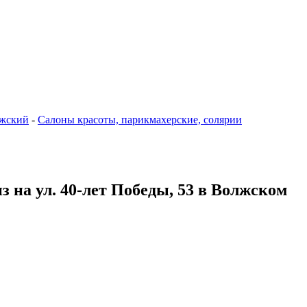
жский
-
Салоны красоты, парикмахерские, солярии
 на ул. 40-лет Победы, 53 в Волжском