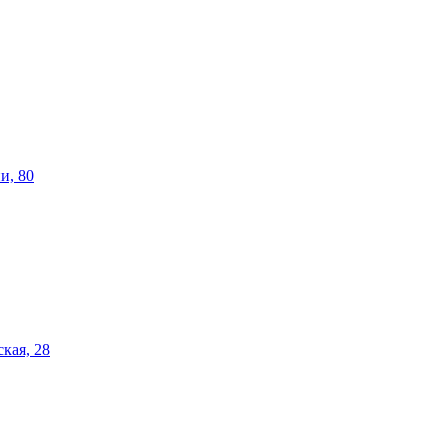
и, 80
кая, 28