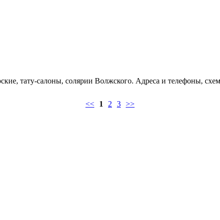
кие, тату-салоны, солярии Волжского. Адреса и телефоны, схем
<<
1
2
3
>>