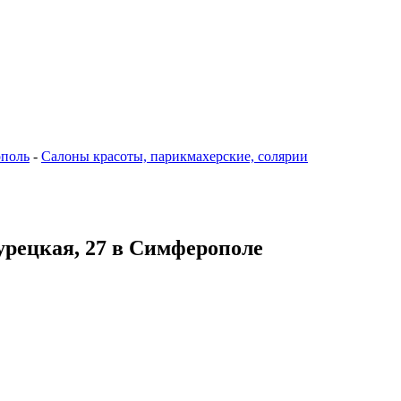
поль
-
Салоны красоты, парикмахерские, солярии
Турецкая, 27 в Симферополе