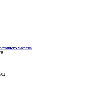
осточного массажа
79
2/82