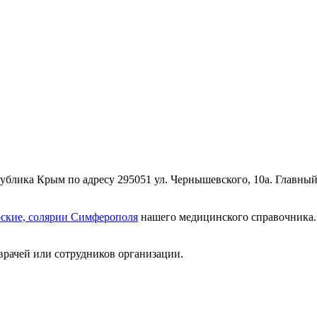
блика Крым по адресу 295051 ул. Чернышевского, 10а. Главный
рские, солярии Симферополя
нашего медицинского справочника. 
врачей или сотрудников организации.