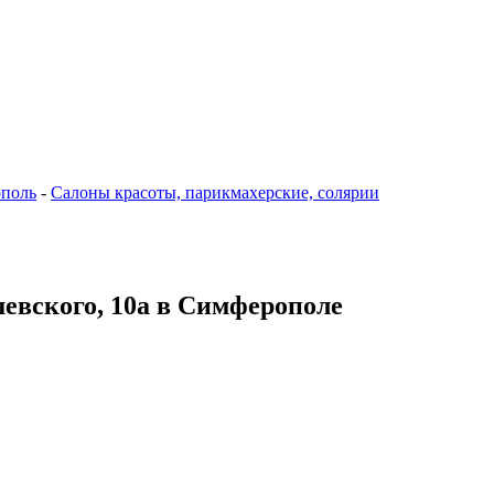
поль
-
Салоны красоты, парикмахерские, солярии
шевского, 10а в Симферополе