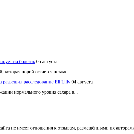
ирует на болезнь
05 августа
 которая порой остается незаме...
разрешил расследование Eli Lilly
04 августа
ании нормального уровня сахара в...
йта не имеет отношения к отзывам, размещёнными их авторами, 