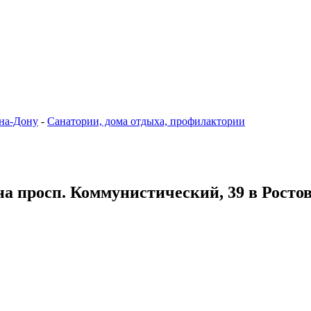
-на-Дону
-
Санатории, дома отдыха, профилактории
на просп. Коммунистический, 39 в Росто