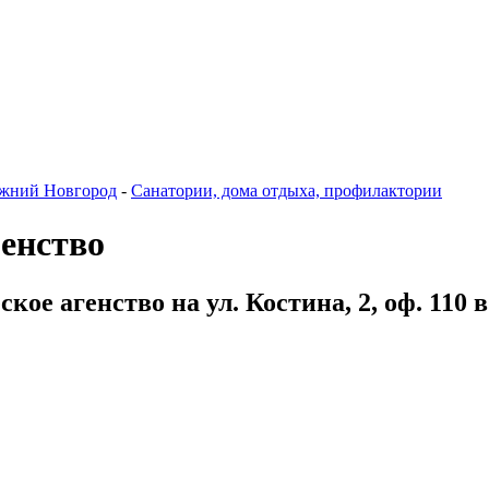
жний Новгород
-
Санатории, дома отдыха, профилактории
генство
кое агенство на ул. Костина, 2, оф. 110