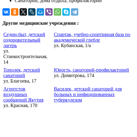
Санатории, дома отдыха, профилактории
Другие медицинские учреждения :
Седин-быт, детский
Спартак, учебно-спортивная база по
оздоровительный
академической гребле
лагерь
ул. Кубанская, 1/а
ул.
Станкостроительная,
14
Тополек, детский
Юность, санаторий-профилакторий
санаторий
ул. Димитрова, 174
ул. Благоева, 17
Агентстов
Василек, детский санаторий для
воздушных
больных и инфицированных
сообщений Якутия
туберкулезом
ул. Красная, 170