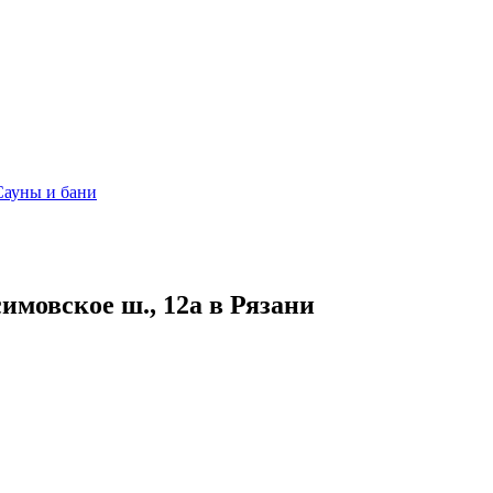
Сауны и бани
симовское ш., 12а в Рязани