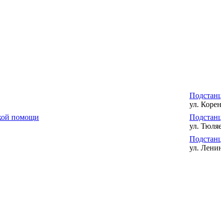
Подстан
ул. Корен
ской помощи
Подстанц
ул. Тюляе
Подстанц
ул. Ленин