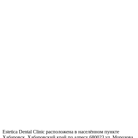
Estetica Dental Clinic расположена в населённом пункте
Хабаровск, Хабаровский край по адресу 680023 ул. Морозова